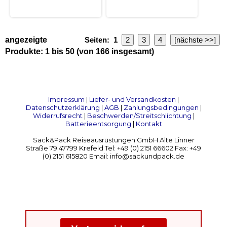
angezeigte
Seiten:
1
2
3
4
[nächste >>]
Produkte:
1
bis
50
(von
166
insgesamt)
Impressum
|
Liefer- und Versandkosten
|
Datenschutzerklärung
|
AGB
|
Zahlungsbedingungen
|
Widerrufsrecht
|
Beschwerden/Streitschlichtung
|
Batterieentsorgung
|
Kontakt
Sack&Pack Reiseausrüstungen GmbH Alte Linner
Straße 79 47799 Krefeld Tel: +49 (0) 2151 66602 Fax: +49
(0) 2151 615820 Email: info@sackundpack.de