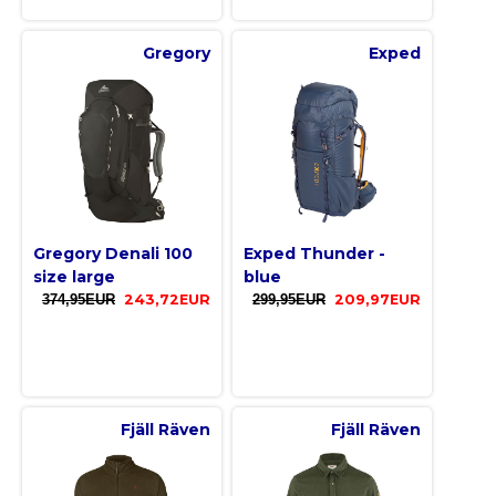
Gregory
Exped
Gregory Denali 100
Exped Thunder -
size large
blue
374,95EUR
243,72EUR
299,95EUR
209,97EUR
Fjäll Räven
Fjäll Räven