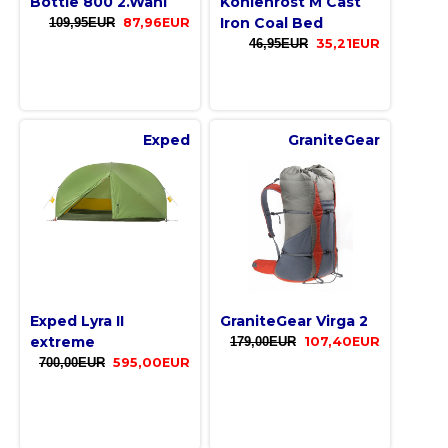
Bottle 800 2.Wahl
Kohlenrost M Cast
Iron Coal Bed
109,95EUR
87,96EUR
46,95EUR
35,21EUR
Exped
GraniteGear
Exped Lyra II
GraniteGear Virga 2
extreme
179,00EUR
107,40EUR
700,00EUR
595,00EUR