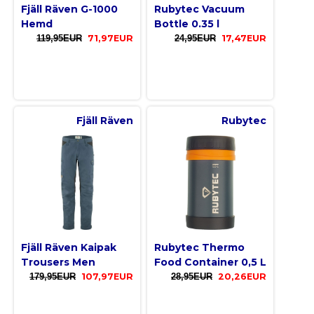
Fjäll Räven G-1000
Rubytec Vacuum
Hemd
Bottle 0.35 l
119,95EUR
71,97EUR
24,95EUR
17,47EUR
Fjäll Räven
Rubytec
Fjäll Räven Kaipak
Rubytec Thermo
Trousers Men
Food Container 0,5 L
179,95EUR
107,97EUR
28,95EUR
20,26EUR