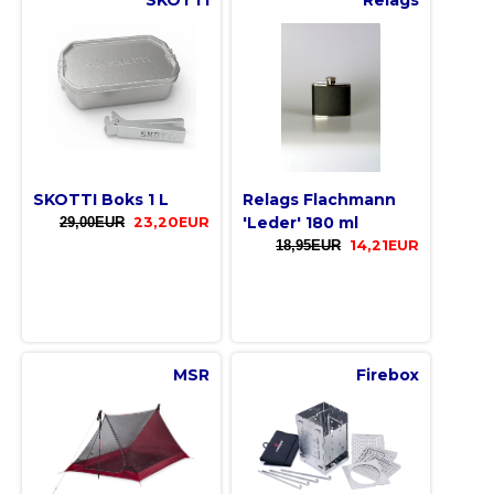
SKOTTI
Relags
SKOTTI Boks 1 L
Relags Flachmann
'Leder' 180 ml
29,00EUR
23,20EUR
18,95EUR
14,21EUR
MSR
Firebox