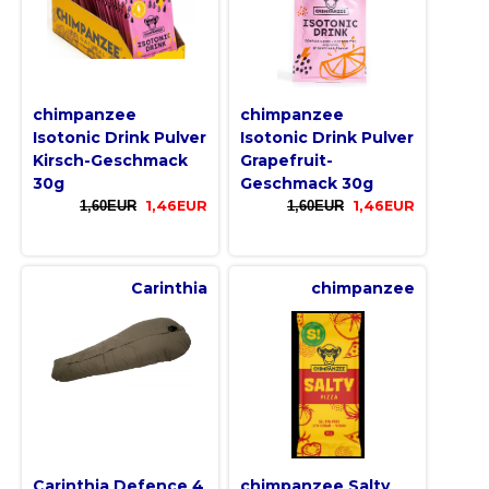
chimpanzee
chimpanzee
Isotonic Drink Pulver
Isotonic Drink Pulver
Kirsch-Geschmack
Grapefruit-
30g
Geschmack 30g
1,60EUR
1,46EUR
1,60EUR
1,46EUR
Carinthia
chimpanzee
Carinthia Defence 4
chimpanzee Salty