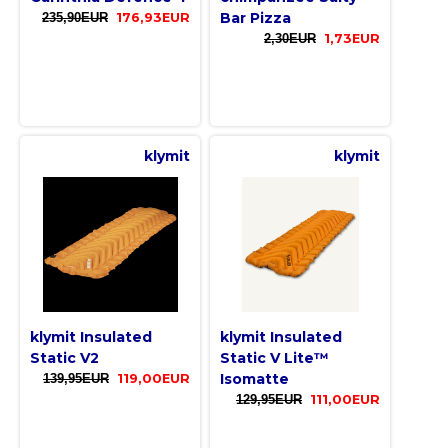
Bar Pizza
235,90EUR
176,93EUR
2,30EUR
1,73EUR
klymit
klymit
klymit Insulated
klymit Insulated
Static V2
Static V Lite™
Isomatte
139,95EUR
119,00EUR
129,95EUR
111,00EUR