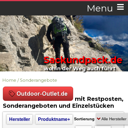
Menu
Sackundpack.de
wohin der Weg auch führt
Home
/
Sonderangebote
mit Restposten,
Sonderangeboten und Einzelstücken
Sortierung
Hersteller
Produktname+