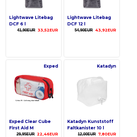
Lightwave Litebag
Lightwave Litebag
DCF 6 l
DCF 12 l
41,90EUR
33,52EUR
54,90EUR
43,92EUR
Exped
Katadyn
Exped Clear Cube
Katadyn Kunststoff
First Aid M
Faltkanister 10 l
29,95EUR
22,46EUR
12,00EUR
7,80EUR