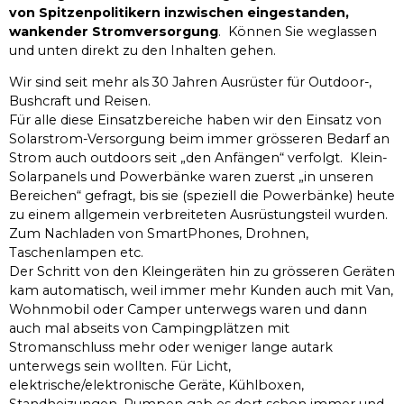
von Spitzenpolitikern inzwischen eingestanden,
wankender Stromversorgung
. Können Sie weglassen
und unten direkt zu den Inhalten gehen.
Wir sind seit mehr als 30 Jahren Ausrüster für Outdoor-,
Bushcraft und Reisen.
Für alle diese Einsatzbereiche haben wir den Einsatz von
Solarstrom-Versorgung beim immer grösseren Bedarf an
Strom auch outdoors seit „den Anfängen“ verfolgt. Klein-
Solarpanels und Powerbänke waren zuerst „in unseren
Bereichen“ gefragt, bis sie (speziell die Powerbänke) heute
zu einem allgemein verbreiteten Ausrüstungsteil wurden.
Zum Nachladen von SmartPhones, Drohnen,
Taschenlampen etc.
Der Schritt von den Kleingeräten hin zu grösseren Geräten
kam automatisch, weil immer mehr Kunden auch mit Van,
Wohnmobil oder Camper unterwegs waren und dann
auch mal abseits von Campingplätzen mit
Stromanschluss mehr oder weniger lange autark
unterwegs sein wollten. Für Licht,
elektrische/elektronische Geräte, Kühlboxen,
Standheizungen, Pumpen gab es dort schon immer und