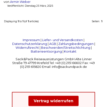
von
Armin Weber
Veröffentlicht: Dienstag 25 März, 2025
Displaying
1
to
1
(of
1
articles)
Seiten:
1
Impressum
|
Liefer- und Versandkosten
|
Datenschutzerklärung
|
AGB
|
Zahlungsbedingungen
|
Widerrufsrecht
|
Beschwerden/Streitschlichtung
|
Batterieentsorgung
|
Kontakt
Sack&Pack Reiseausrüstungen GmbH Alte Linner
Straße 79 47799 Krefeld Tel: +49 (0) 2151 66602 Fax: +49
(0) 2151 615820 Email: info@sackundpack.de
Vertrag widerrufen