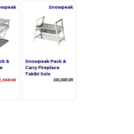
owpeak
Snowpeak
ck &
Snowpeak Pack &
ce
Carry Fireplace
Takibi Solo
2,96EUR
165,00EUR