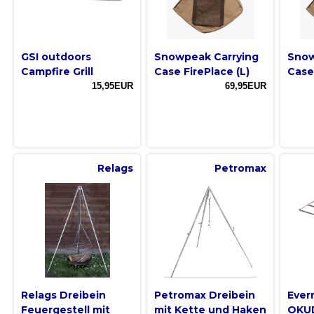
GSI outdoors
Snowpeak Carrying
Snow
Campfire Grill
Case FirePlace (L)
Case
15,95EUR
69,95EUR
Relags
Petromax
Relags Dreibein
Petromax Dreibein
Ever
Feuergestell mit
mit Kette und Haken
OKU