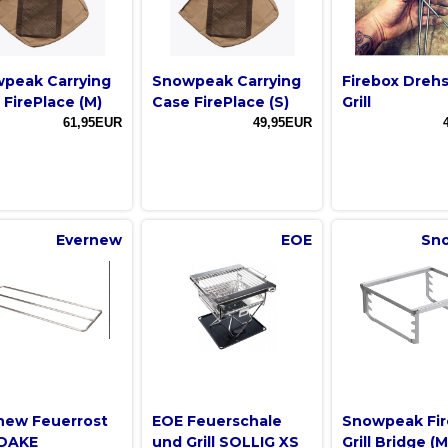
peak Carrying
Snowpeak Carrying
Firebox Drehs
 FirePlace (M)
Case FirePlace (S)
Grill
61,95EUR
49,95EUR
Evernew
EOE
Sn
new Feuerrost
EOE Feuerschale
Snowpeak Fir
DAKE
und Grill SOLLIG XS
Grill Bridge (M