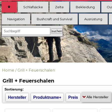
Schlafsäcke
Zelte
Bekleidung
Ou
Navigation
Bushcraft und Survival
Ausrüstung
Home
/
Grill + Feuerschalen
Grill + Feuerschalen
Sortierung:
Hersteller
Produktname+
Preis