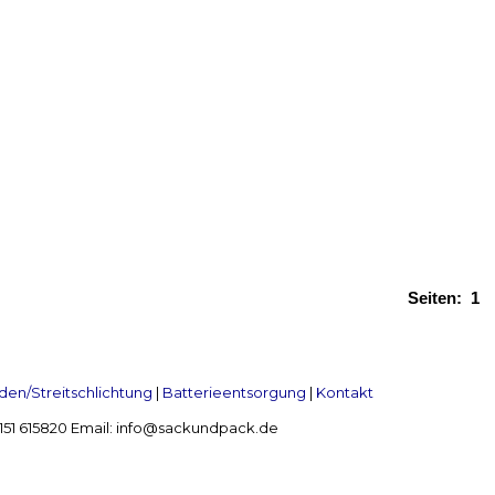
Seiten:
1
en/Streitschlichtung
|
Batterieentsorgung
|
Kontakt
 2151 615820 Email: info@sackundpack.de