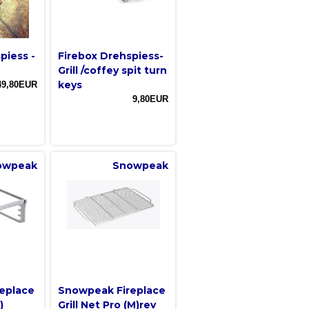
piess -
Firebox Drehspiess-
Grill /coffey spit turn
keys
49,80EUR
9,80EUR
owpeak
Snowpeak
eplace
Snowpeak Fireplace
)
Grill Net Pro (M)rev