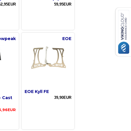
62,95EUR
59,95EUR
owpeak
EOE
EOE Kyll FE
- Cast
39,90EUR
3,96EUR