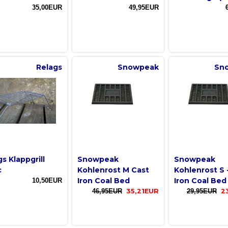
35,00EUR
49,95EUR
Relags
Snowpeak
Sn
s Klappgrill
Snowpeak
Snowpeak
c
Kohlenrost M Cast
Kohlenrost S 
Iron Coal Bed
Iron Coal Bed
10,50EUR
46,95EUR
35,21EUR
29,95EUR
2