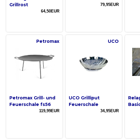
Grillrost
79,95EUR
64,50EUR
Petromax
UCO
Petromax Grill- und
UCO Grilliput
Relag
Feuerschale fs56
Feuerschale
Basi
119,99EUR
34,95EUR