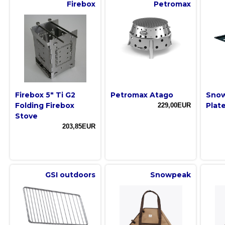
Firebox
Petromax
Firebox 5" Ti G2
Petromax Atago
Snow
Folding Firebox
Plate
229,00EUR
Stove
203,85EUR
GSI outdoors
Snowpeak