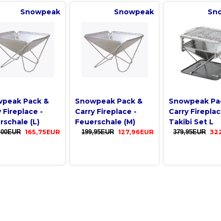
Snowpeak
Snowpeak
Sn
peak Pack &
Snowpeak Pack &
Snowpeak Pa
 Fireplace -
Carry Fireplace -
Carry Firepla
rschale (L)
Feuerschale (M)
Takibi Set L
,00EUR
165,75EUR
199,95EUR
127,96EUR
379,95EUR
32