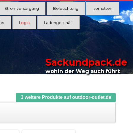
Stromversorgung
Beleuchtung
Isomatten
ler
Login
Ladengeschäft
Sackundpack.de
wohin der Weg auch führt
3 weitere Produkte auf outdoor-outlet.de