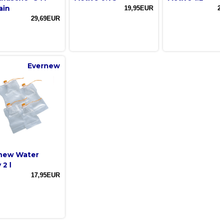
ain
19,95EUR
29,69EUR
Evernew
new Water
 2 l
17,95EUR