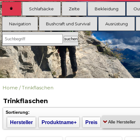
Schlafsäcke
Zelte
Bekleidung
Ou
Navigation
Bushcraft und Survival
Ausrüstung
Home
/
Trinkflaschen
Trinkflaschen
Sortierung:
Hersteller
Produktname+
Preis