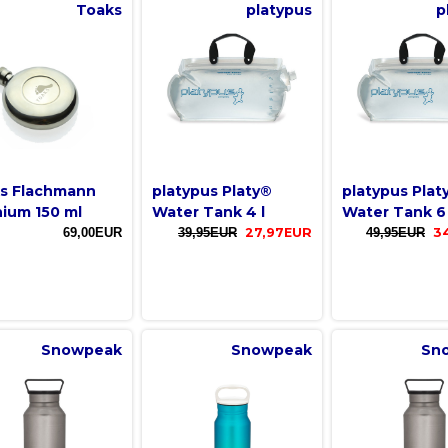
Toaks
platypus
p
s Flachmann
platypus Platy®
platypus Plat
nium 150 ml
Water Tank 4 l
Water Tank 6 
69,00EUR
39,95EUR
27,97EUR
49,95EUR
3
Snowpeak
Snowpeak
Sn