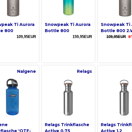
peak Ti Aurora
Snowpeak Ti Aurora
Snowpeak Ti 
le 800
Bottle 800
Bottle 800 2.
109,95EUR
159,95EUR
109,95EUR
8
Nalgene
Relags
ene
Relags Trinkflasche
Relags Trinkf
kflasche 'OTF-
Active 0.75
Active 1.2