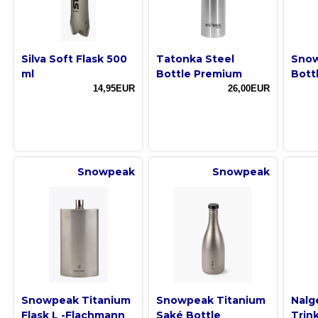
Silva Soft Flask 500
Tatonka Steel
Snow
ml
Bottle Premium
Bott
14,95EUR
26,00EUR
Snowpeak
Snowpeak
Snowpeak Titanium
Snowpeak Titanium
Nalg
Flask L -Flachmann
Saké Bottle
Trin