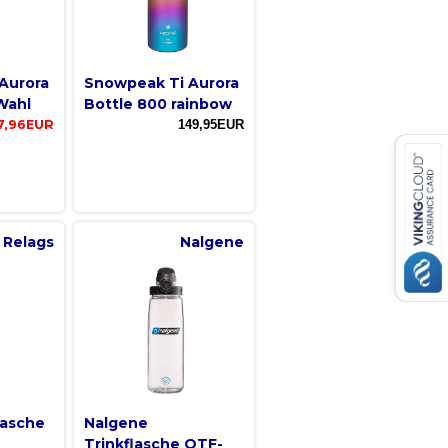
Aurora
Snowpeak Ti Aurora
Wahl
Bottle 800 rainbow
7,96EUR
149,95EUR
Relags
Nalgene
lasche
Nalgene
Trinkflasche OTF-