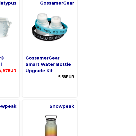
latypus
GossamerGear
y®
GossamerGear
l
Smart Water Bottle
Upgrade Kit
4,97EUR
5,58EUR
owpeak
Snowpeak