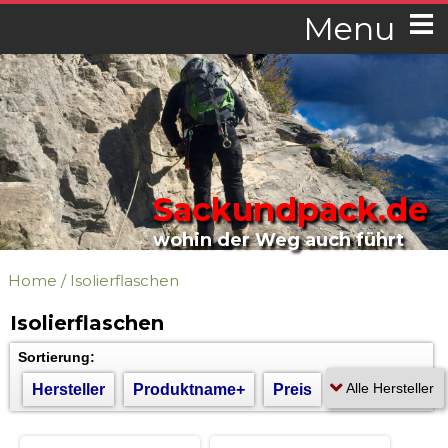
Menu
Sackundpack.de
wohin der Weg auch führt
Home
/
Isolierflaschen
Isolierflaschen
Sortierung:
Hersteller
Produktname+
Preis