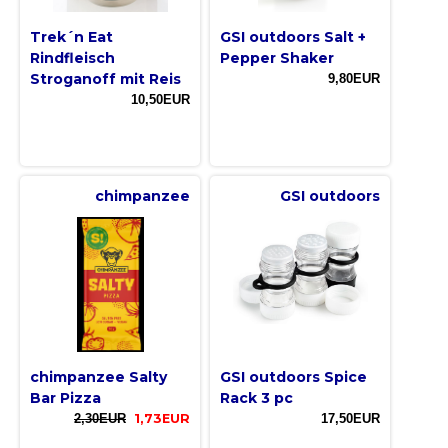
Trek´n Eat
GSI outdoors Salt +
Rindfleisch
Pepper Shaker
Stroganoff mit Reis
9,80EUR
10,50EUR
chimpanzee
GSI outdoors
chimpanzee Salty
GSI outdoors Spice
Bar Pizza
Rack 3 pc
2,30EUR
1,73EUR
17,50EUR