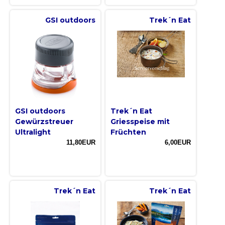
GSI outdoors
Trek´n Eat
GSI outdoors
Trek´n Eat
Gewürzstreuer
Griesspeise mit
Ultralight
Früchten
11,80EUR
6,00EUR
Trek´n Eat
Trek´n Eat