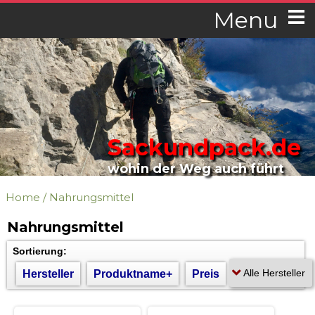
Menu
Sackundpack.de
wohin der Weg auch führt
Home
/
Nahrungsmittel
Nahrungsmittel
Sortierung:
Hersteller
Produktname+
Preis