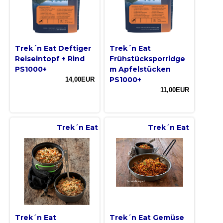
Trek´n Eat Deftiger
Trek´n Eat
Reiseintopf + Rind
Frühstücksporridge
PS1000+
m Apfelstücken
PS1000+
14,00EUR
11,00EUR
Trek´n Eat
Trek´n Eat
Trek´n Eat
Trek´n Eat Gemüse