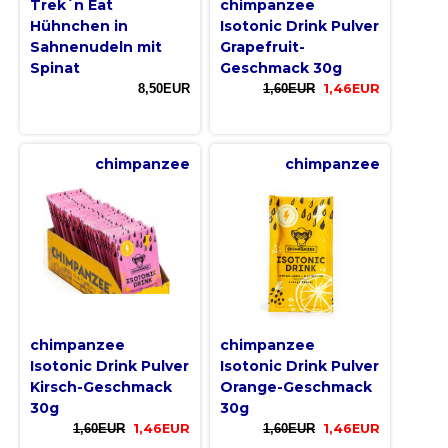
Trek´n Eat
chimpanzee
Hühnchen in
Isotonic Drink Pulver
Sahnenudeln mit
Grapefruit-
Spinat
Geschmack 30g
8,50EUR
1,60EUR
1,46EUR
chimpanzee
chimpanzee
chimpanzee
chimpanzee
Isotonic Drink Pulver
Isotonic Drink Pulver
Kirsch-Geschmack
Orange-Geschmack
30g
30g
1,60EUR
1,46EUR
1,60EUR
1,46EUR