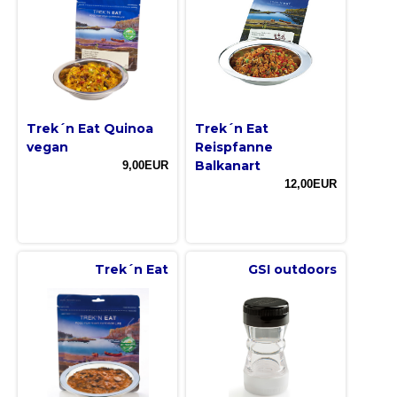
Trek´n Eat Quinoa
Trek´n Eat
vegan
Reispfanne
Balkanart
9,00EUR
12,00EUR
Trek´n Eat
GSI outdoors