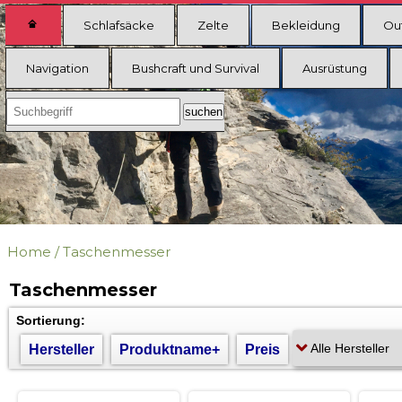
Schlafsäcke
Zelte
Bekleidung
Ou
Navigation
Bushcraft und Survival
Ausrüstung
Home
/
Taschenmesser
Taschenmesser
Sortierung:
Hersteller
Produktname+
Preis