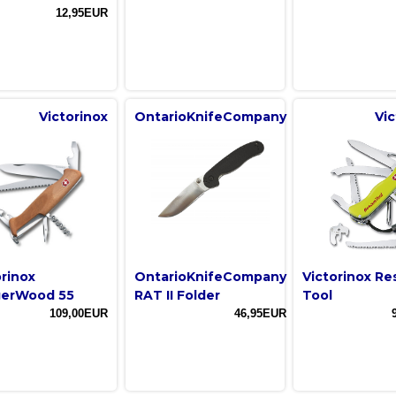
12,95EUR
Victorinox
OntarioKnifeCompany
Vic
orinox
OntarioKnifeCompany
Victorinox R
erWood 55
RAT II Folder
Tool
109,00EUR
46,95EUR