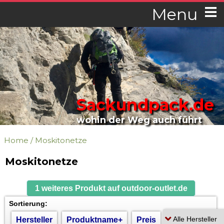
Menu
Sackundpack.de
wohin der Weg auch führt
Home
/
Moskitonetze
Moskitonetze
1 weiteres Produkt auf outdoor-outlet.de
Sortierung:
Hersteller
Produktname+
Preis