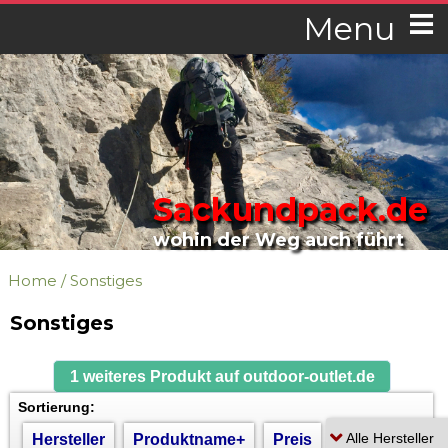
Menu
Sackundpack.de
wohin der Weg auch führt
Home
/
Sonstiges
Sonstiges
1 weiteres Produkt auf outdoor-outlet.de
Sortierung:
Hersteller
Produktname+
Preis