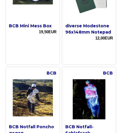
BCB Mini Mess Box
diverse Modestone
96x148mm Notepad
19,50EUR
12,00EUR
BCB
BCB
BCB Notfall Poncho
BCB Notfall-
gegen
Schlafsack