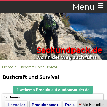
Menu
Sackundpack.de
wohin der Weg auch führt
Home
/
Bushcraft und Survival
Bushcraft und Survival
1 weiteres Produkt auf outdoor-outlet.de
Sortierung:
Hersteller
Produktname+
Preis