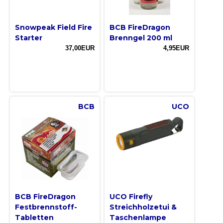
Snowpeak Field Fire
BCB FireDragon
Starter
Brenngel 200 ml
37,00EUR
4,95EUR
BCB
UCO
BCB FireDragon
UCO Firefly
Festbrennstoff-
Streichholzetui &
Tabletten
Taschenlampe