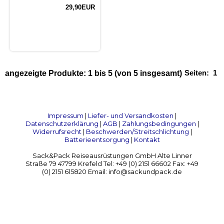
29,90EUR
Seiten:
1
angezeigte Produkte:
1
bis
5
(von
5
insgesamt)
Impressum
|
Liefer- und Versandkosten
|
Datenschutzerklärung
|
AGB
|
Zahlungsbedingungen
|
Widerrufsrecht
|
Beschwerden/Streitschlichtung
|
Batterieentsorgung
|
Kontakt
Sack&Pack Reiseausrüstungen GmbH Alte Linner
Straße 79 47799 Krefeld Tel: +49 (0) 2151 66602 Fax: +49
(0) 2151 615820 Email: info@sackundpack.de