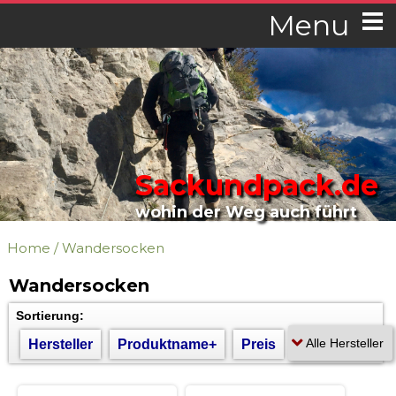
Menu
Sackundpack.de
wohin der Weg auch führt
Home
/
Wandersocken
Wandersocken
Sortierung:
Hersteller
Produktname+
Preis