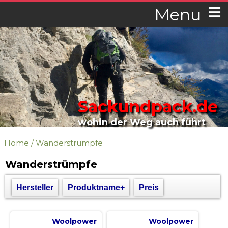
Menu
Sackundpack.de
wohin der Weg auch führt
Home
/
Wanderstrümpfe
Wanderstrümpfe
Hersteller
Produktname+
Preis
Woolpower
Woolpower