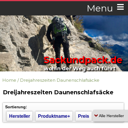
Menu
Sackundpack.de
wohin der Weg auch führt
Home
/
Dreijahreszeiten Daunenschlafsäcke
Dreijahreszeiten Daunenschlafsäcke
Sortierung:
Hersteller
Produktname+
Preis