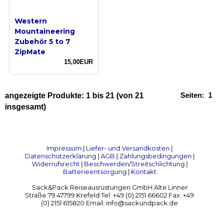
Western
Mountaineering
Zubehör 5 to 7
ZipMate
15,00EUR
Seiten:
1
angezeigte Produkte:
1
bis
21
(von
21
insgesamt)
Impressum
|
Liefer- und Versandkosten
|
Datenschutzerklärung
|
AGB
|
Zahlungsbedingungen
|
Widerrufsrecht
|
Beschwerden/Streitschlichtung
|
Batterieentsorgung
|
Kontakt
Sack&Pack Reiseausrüstungen GmbH Alte Linner
Straße 79 47799 Krefeld Tel: +49 (0) 2151 66602 Fax: +49
(0) 2151 615820 Email: info@sackundpack.de