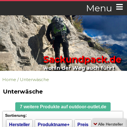
Menu
Sackundpack.de
wohin der Weg auch führt
Home
/
Unterwäsche
Unterwäsche
7 weitere Produkte auf outdoor-outlet.de
Sortierung:
Hersteller
Produktname+
Preis