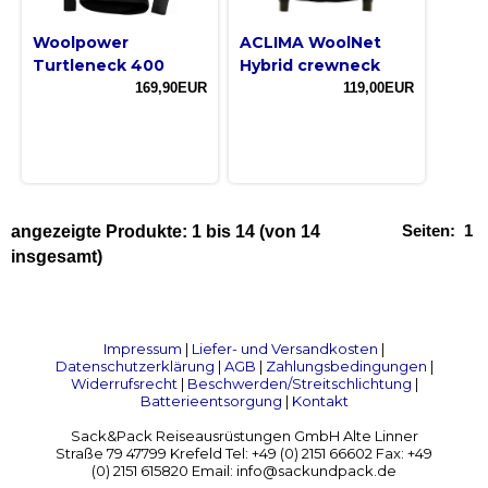
Woolpower
ACLIMA WoolNet
Turtleneck 400
Hybrid crewneck
169,90EUR
119,00EUR
Seiten:
1
angezeigte Produkte:
1
bis
14
(von
14
insgesamt)
Impressum
|
Liefer- und Versandkosten
|
Datenschutzerklärung
|
AGB
|
Zahlungsbedingungen
|
Widerrufsrecht
|
Beschwerden/Streitschlichtung
|
Batterieentsorgung
|
Kontakt
Sack&Pack Reiseausrüstungen GmbH Alte Linner
Straße 79 47799 Krefeld Tel: +49 (0) 2151 66602 Fax: +49
(0) 2151 615820 Email: info@sackundpack.de