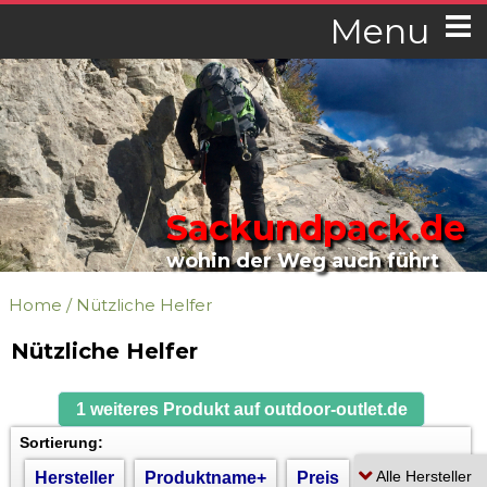
Menu
Sackundpack.de
wohin der Weg auch führt
Home
/
Nützliche Helfer
Nützliche Helfer
1 weiteres Produkt auf outdoor-outlet.de
Sortierung:
Hersteller
Produktname+
Preis