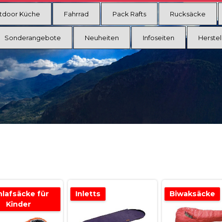
tdoor Küche
Fahrrad
Pack Rafts
Rucksäcke
Sonderangebote
Neuheiten
Infoseiten
Herstel
hlafsäcke für
Inletts
Biwaksäcke
Kinder