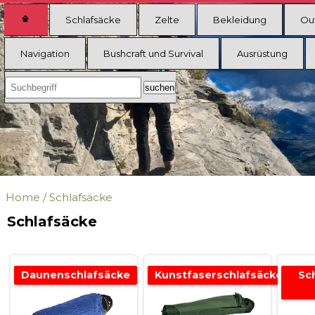
Schlafsäcke
Zelte
Bekleidung
Ou
Navigation
Bushcraft und Survival
Ausrüstung
Home
/
Schlafsäcke
Schlafsäcke
Daunenschlafsäcke
Kunstfaserschlafsäcke
Sc