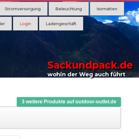
Stromversorgung
Beleuchtung
Isomatten
ler
Login
Ladengeschäft
Sackundpack.de
wohin der Weg auch führt
3 weitere Produkte auf outdoor-outlet.de