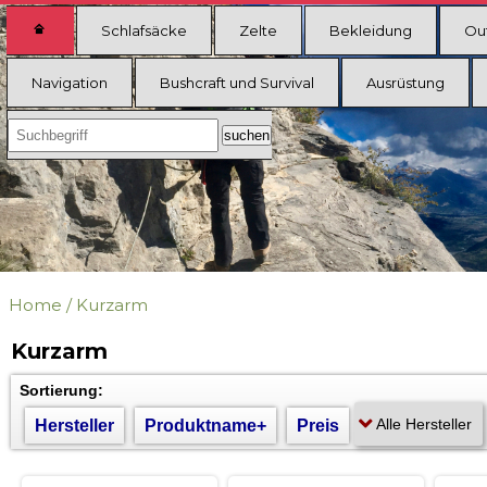
Schlafsäcke
Zelte
Bekleidung
Ou
Navigation
Bushcraft und Survival
Ausrüstung
Home
/
Kurzarm
Kurzarm
Sortierung:
Hersteller
Produktname+
Preis