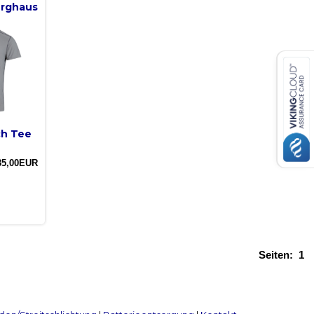
rghaus
ch Tee
35,00EUR
Seiten:
1