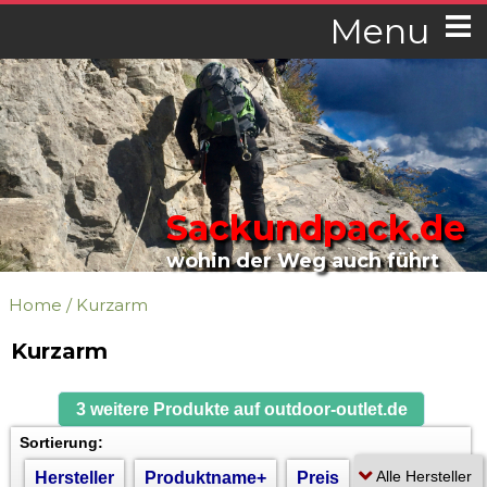
Menu
Sackundpack.de
wohin der Weg auch führt
Home
/
Kurzarm
Kurzarm
3 weitere Produkte auf outdoor-outlet.de
Sortierung:
Hersteller
Produktname+
Preis