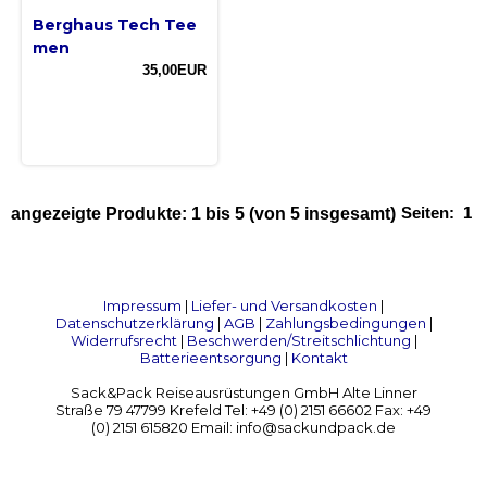
Berghaus Tech Tee
men
35,00EUR
Seiten:
1
angezeigte Produkte:
1
bis
5
(von
5
insgesamt)
Impressum
|
Liefer- und Versandkosten
|
Datenschutzerklärung
|
AGB
|
Zahlungsbedingungen
|
Widerrufsrecht
|
Beschwerden/Streitschlichtung
|
Batterieentsorgung
|
Kontakt
Sack&Pack Reiseausrüstungen GmbH Alte Linner
Straße 79 47799 Krefeld Tel: +49 (0) 2151 66602 Fax: +49
(0) 2151 615820 Email: info@sackundpack.de