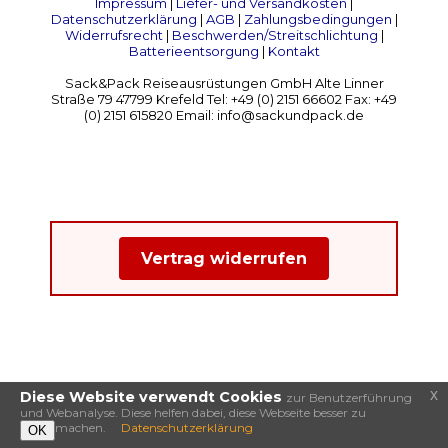
Impressum
|
Liefer- und Versandkosten
|
Datenschutzerklärung
|
AGB
|
Zahlungsbedingungen
|
Widerrufsrecht
|
Beschwerden/Streitschlichtung
|
Batterieentsorgung
|
Kontakt
Sack&Pack Reiseausrüstungen GmbH Alte Linner
Straße 79 47799 Krefeld Tel: +49 (0) 2151 66602 Fax: +49
(0) 2151 615820 Email: info@sackundpack.de
Vertrag widerrufen
x
Diese Website verwendt Cookies
zur Benutzerführung
und Webanalyse. Diese helfen dabei, diese Webseite besser zu
machen.
Datenschutzerklärung
OK