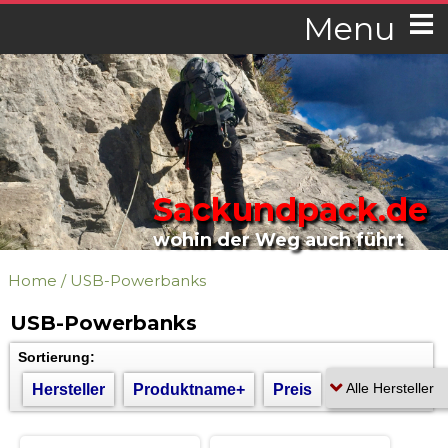
Menu
Sackundpack.de
wohin der Weg auch führt
Home
/
USB-Powerbanks
USB-Powerbanks
Sortierung:
Hersteller
Produktname+
Preis