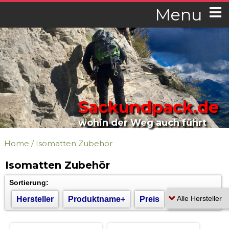
Menu
Sackundpack.de
wohin der Weg auch führt
Home
/
Isomatten Zubehör
Isomatten Zubehör
Sortierung:
Hersteller
Produktname+
Preis