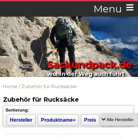
Menu
Sackundpack.de
wohin der Weg auch führt
Home
/
Zubehör für Rucksäcke
Zubehör für Rucksäcke
Sortierung:
Hersteller
Produktname+
Preis