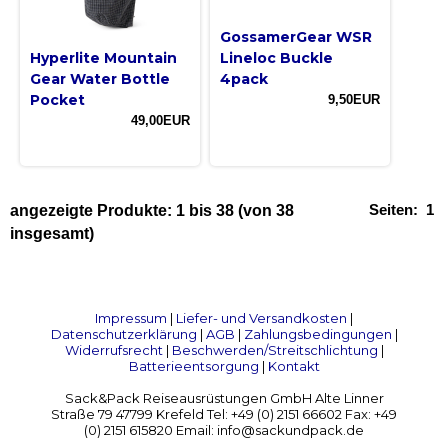
GossamerGear WSR
Hyperlite Mountain
Lineloc Buckle
Gear Water Bottle
4pack
Pocket
9,50EUR
49,00EUR
Seiten:
1
angezeigte Produkte:
1
bis
38
(von
38
insgesamt)
Impressum
|
Liefer- und Versandkosten
|
Datenschutzerklärung
|
AGB
|
Zahlungsbedingungen
|
Widerrufsrecht
|
Beschwerden/Streitschlichtung
|
Batterieentsorgung
|
Kontakt
Sack&Pack Reiseausrüstungen GmbH Alte Linner
Straße 79 47799 Krefeld Tel: +49 (0) 2151 66602 Fax: +49
(0) 2151 615820 Email: info@sackundpack.de