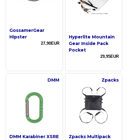
GossamerGear
Hipster
Hyperlite Mountain
Gear Inside Pack
27,90EUR
Pocket
29,95EUR
DMM
Zpacks
DMM Karabiner XSRE
Zpacks Multipack