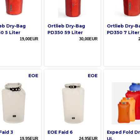
ieb Dry-Bag
Ortlieb Dry-Bag
Ortlieb Dry-B
0 5 Liter
PD350 59 Liter
PD350 7 Liter
19,00EUR
30,00EUR
EOE
EOE
Faid 3
EOE Faid 6
Exped Fold D
UL
19,95EUR
24,95EUR