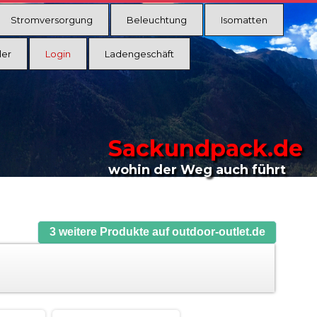
Stromversorgung
Beleuchtung
Isomatten
ler
Login
Ladengeschäft
Sackundpack.de
wohin der Weg auch führt
3 weitere Produkte auf outdoor-outlet.de