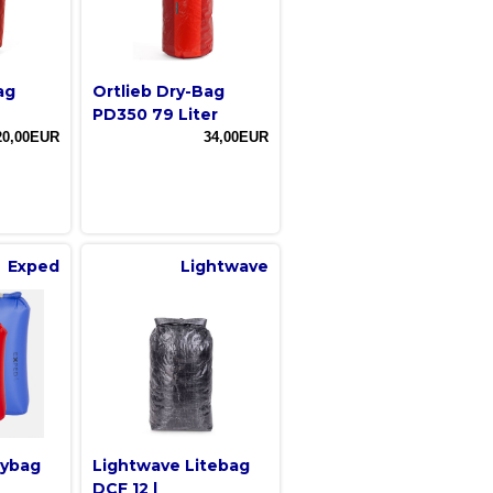
ag
Ortlieb Dry-Bag
PD350 79 Liter
20,00EUR
34,00EUR
Exped
Lightwave
rybag
Lightwave Litebag
DCF 12 l