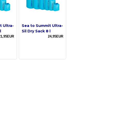
 Ultra-
Sea to Summit Ultra-
l
Sil Dry Sack 8 l
21,95EUR
24,95EUR