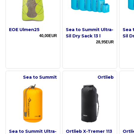
EOE Ulmen25
Sea to Summit Ultra-
Sea 
Sil Dry Sack 13 l
Sil D
40,00EUR
28,95EUR
Sea to Summit
Ortlieb
Sea to Summit Ultra-
Ortlieb X-Tremer 113
Ortl