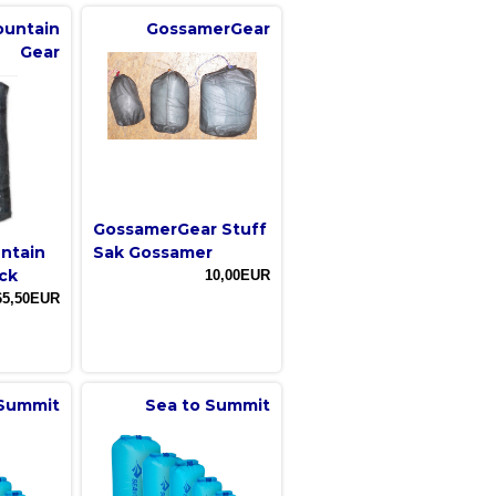
ountain
GossamerGear
Gear
GossamerGear Stuff
untain
Sak Gossamer
ck
10,00EUR
65,50EUR
 Summit
Sea to Summit