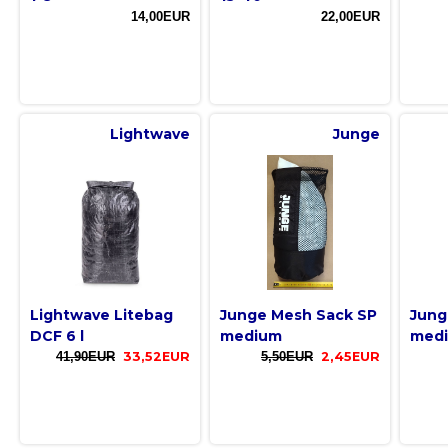
14,00EUR
22,00EUR
Lightwave
Junge
Lightwave Litebag
Junge Mesh Sack SP
Jung
DCF 6 l
medium
med
41,90EUR
33,52EUR
5,50EUR
2,45EUR