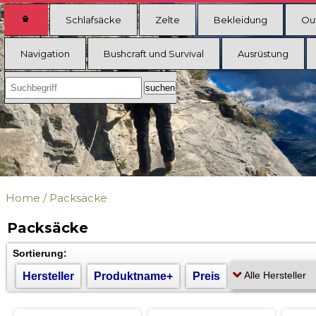
Schlafsäcke
Zelte
Bekleidung
Ou
Navigation
Bushcraft und Survival
Ausrüstung
Home
/
Packsäcke
Packsäcke
Sortierung:
Hersteller
Produktname+
Preis