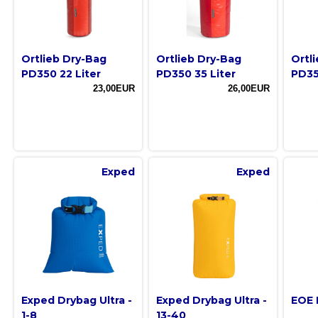
Ortlieb Dry-Bag
Ortlieb Dry-Bag
Ortl
PD350 22 Liter
PD350 35 Liter
PD35
23,00EUR
26,00EUR
Exped
Exped
Exped Drybag Ultra -
Exped Drybag Ultra -
EOE 
1-8
13-40