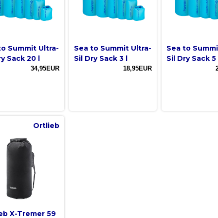
to Summit Ultra-
Sea to Summit Ultra-
Sea to Summit
ry Sack 20 l
Sil Dry Sack 3 l
Sil Dry Sack 5 
34,95EUR
18,95EUR
Ortlieb
ieb X-Tremer 59