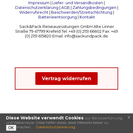
Impressum
|
Liefer- und Versandkosten
|
Datenschutzerklärung
|
AGB
|
Zahlungsbedingungen
|
Widerrufsrecht
|
Beschwerden/Streitschlichtung
|
Batterieentsorgung
|
Kontakt
Sack&Pack Reiseausrüstungen GmbH Alte Linner
Straße 79 47799 Krefeld Tel: +49 (0) 2151 66602 Fax: +49
(0) 2151 615820 Email: info@sackundpack.de
Vertrag widerrufen
x
Diese Website verwendt Cookies
zur Benutzerführung
und Webanalyse. Diese helfen dabei, diese Webseite besser zu
machen.
Datenschutzerklärung
OK