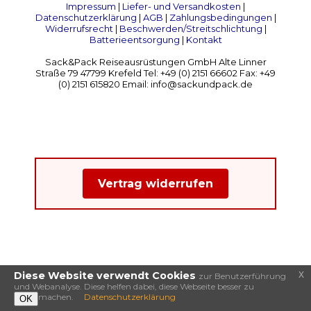
Impressum
|
Liefer- und Versandkosten
|
Datenschutzerklärung
|
AGB
|
Zahlungsbedingungen
|
Widerrufsrecht
|
Beschwerden/Streitschlichtung
|
Batterieentsorgung
|
Kontakt
Sack&Pack Reiseausrüstungen GmbH Alte Linner
Straße 79 47799 Krefeld Tel: +49 (0) 2151 66602 Fax: +49
(0) 2151 615820 Email: info@sackundpack.de
Vertrag widerrufen
x
Diese Website verwendt Cookies
zur Benutzerführung
und Webanalyse. Diese helfen dabei, diese Webseite besser zu
machen.
Datenschutzerklärung
OK