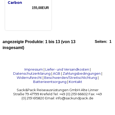
Carbon
155,00EUR
Seiten:
1
angezeigte Produkte:
1
bis
13
(von
13
insgesamt)
Impressum
|
Liefer- und Versandkosten
|
Datenschutzerklärung
|
AGB
|
Zahlungsbedingungen
|
Widerrufsrecht
|
Beschwerden/Streitschlichtung
|
Batterieentsorgung
|
Kontakt
Sack&Pack Reiseausrüstungen GmbH Alte Linner
Straße 79 47799 Krefeld Tel: +49 (0) 2151 66602 Fax: +49
(0) 2151 615820 Email: info@sackundpack.de