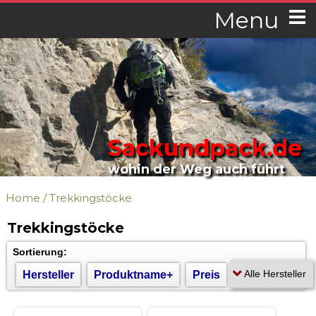
Menu
Sackundpack.de
wohin der Weg auch führt
Home
/
Trekkingstöcke
Trekkingstöcke
Sortierung:
Hersteller
Produktname+
Preis